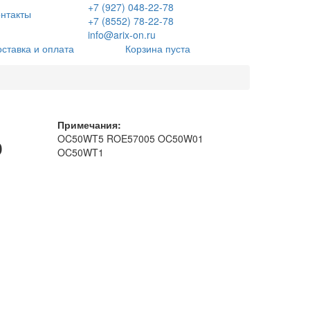
+7 (927) 048-22-78
нтакты
+7 (8552) 78-22-78
info@arix-on.ru
оставка и оплата
Корзина пуста
Примечания:
о
OC50WT5 ROE57005 OC50W01
OC50WT1