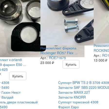
Ремкомпл
Ремкомплект фаркопа
ROCKINGE
Rockinger RO57 Flex ...
Арт.:
RO1
Арт.:
ROE71675
лект v.orlandi
13 000
₽
23 000
₽
Купить
 фаркоп E50 ...
-625
₽
Купить
 4308
Cуппорт BPW TS 2 B 3709 4309
 5490
Запчасти SAF SBS 2220 MODU
 Газон Некст
Запчасти MAXX 22T
т Валдай
Запчасти KNORR
ель двери пластиковый
Суппорт тормозной 4308
5490
Фаркоп Евро