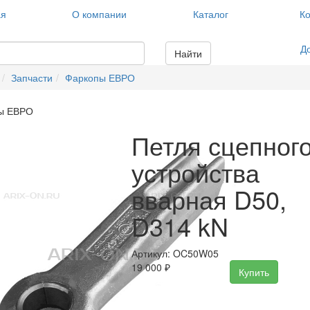
ая
О компании
Каталог
Ко
Д
Найти
Запчасти
Фаркопы ЕВРО
ы ЕВРО
Петля сцепног
устройства
вварная D50,
D314 kN
Артикул: OC50W05
19 000
₽
Купить