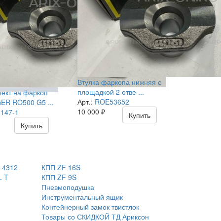
Втулка фаркопа нижняя с
площадкой 2 отве ...
ект на фаркоп
Арт.:
ROE53652
R RO500 G5 ...
10 000
₽
147-1
Купить
Купить
 4312
КПП ZF 16S
L T
КПП ZF 9S
Пневмоподушка
Инструментальный ящик
Контейнерный замок твистлок
Товары со СКИДКОЙ ТД Ариксон