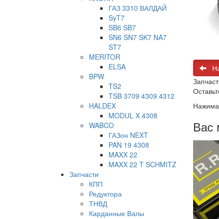
ГАЗ 3310 ВАЛДАЙ
SyT7
SB6 SB7
SN6 SN7 SK7 NA7
ST7
MERITOR
ELSA
На
BPW
Запчаст
TS2
Оставьт
TSB 3709 4309 4312
HALDEX
Нажимая
MODUL X 4308
Вас 
WABCO
ГАЗон NEXT
PAN 19 4308
MAXX 22
MAXX 22 T SCHMITZ
Запчасти
КПП
Редуктора
ТНВД
Карданные Валы