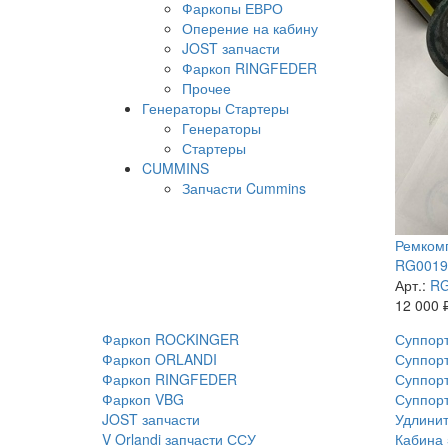
Фаркопы ЕВРО
Оперение на кабину
JOST запчасти
Фаркоп RINGFEDER
Прочее
Генераторы Стартеры
Генераторы
Стартеры
CUMMINS
Запчасти Cummins
Ремкомп
RG00199
Арт.:
RG
12 000
Фаркоп ROCKINGER
Суппорт
Фаркоп ORLANDI
Суппорт
Фаркоп RINGFEDER
Суппорт
Фаркоп VBG
Суппор
JOST запчасти
Удлинит
V Orlandi запчасти ССУ
Кабина 