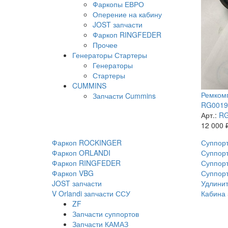
Фаркопы ЕВРО
Оперение на кабину
JOST запчасти
Фаркоп RINGFEDER
Прочее
Генераторы Стартеры
Генераторы
Стартеры
CUMMINS
Ремкомп
Запчасти Cummins
RG00199
Арт.:
RG
12 000
Фаркоп ROCKINGER
Суппорт
Фаркоп ORLANDI
Суппорт
Фаркоп RINGFEDER
Суппорт
Фаркоп VBG
Суппор
JOST запчасти
Удлинит
V Orlandi запчасти ССУ
Кабина 
ZF
Запчасти суппортов
Запчасти КАМАЗ