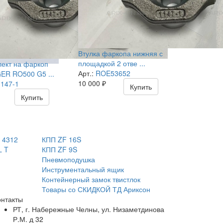
Втулка фаркопа нижняя с
площадкой 2 отве ...
ект на фаркоп
Арт.:
ROE53652
R RO500 G5 ...
10 000
₽
147-1
Купить
Купить
 4312
КПП ZF 16S
L T
КПП ZF 9S
Пневмоподушка
Инструментальный ящик
Контейнерный замок твистлок
Товары со СКИДКОЙ ТД Ариксон
онтакты
РТ, г. Набережные Челны, ул. Низаметдинова
Р.М. д 32