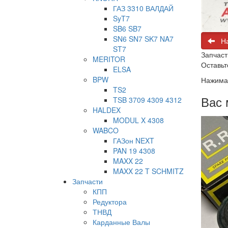
ГАЗ 3310 ВАЛДАЙ
SyT7
SB6 SB7
SN6 SN7 SK7 NA7
На
ST7
Запчаст
MERITOR
Оставьт
ELSA
BPW
Нажимая
TS2
Вас 
TSB 3709 4309 4312
HALDEX
MODUL X 4308
WABCO
ГАЗон NEXT
PAN 19 4308
MAXX 22
MAXX 22 T SCHMITZ
Запчасти
КПП
Редуктора
ТНВД
Карданные Валы