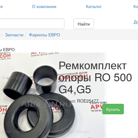
ая
О компании
Каталог
Ко
Д
Найти
Запчасти
Фаркопы ЕВРО
ы ЕВРО
Ремкомплект
опоры RO 500
G4,G5
Артикул: ROE25477
2 300
₽
Купить