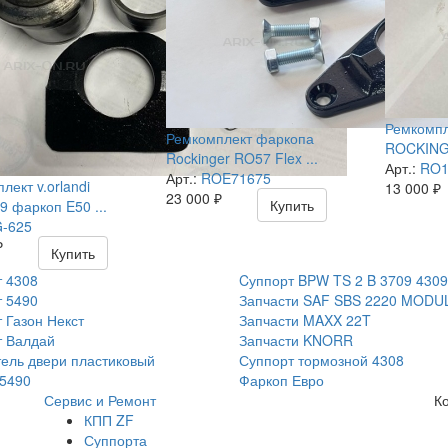
Ремкомпл
Ремкомплект фаркопа
ROCKINGE
Rockinger RO57 Flex ...
Арт.:
RO1
Арт.:
ROE71675
лект v.orlandi
13 000
₽
23 000
₽
Купить
 фаркоп E50 ...
-625
₽
Купить
 4308
Cуппорт BPW TS 2 B 3709 4309
 5490
Запчасти SAF SBS 2220 MODU
 Газон Некст
Запчасти MAXX 22T
т Валдай
Запчасти KNORR
ель двери пластиковый
Суппорт тормозной 4308
5490
Фаркоп Евро
Сервис и Ремонт
К
КПП ZF
Суппорта