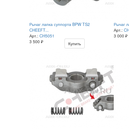
Рычаг лапка суппорта BPW TS2
Рычаг л
CHEEFT...
Арт.:
CH
Арт.:
CH5051
3 000
₽
3 500
₽
Купить