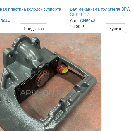
ая пластина колодок суппорта
Вал механизма толкателя BPW
CHEEFT /...
5044
Арт.:
CH5048
1 500
₽
Предзаказ
Купить