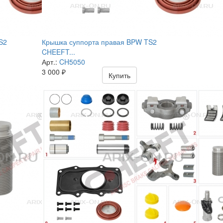
S2
Крышка суппорта правая BPW TS2
CHEEFT...
Арт.:
CH5050
3 000
₽
Купить