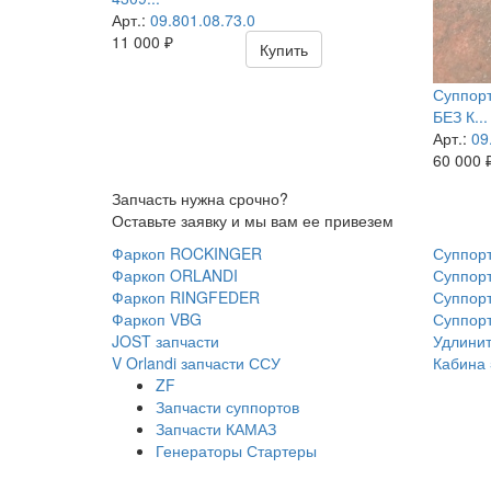
Арт.:
09.801.08.73.0
11 000
₽
Купить
Суппорт
БЕЗ К...
Арт.:
09
60 000
Запчасть нужна срочно?
Оставьте заявку и мы вам ее привезем
Фаркоп ROCKINGER
Суппорт
Фаркоп ORLANDI
Суппорт
Фаркоп RINGFEDER
Суппорт
Фаркоп VBG
Суппор
JOST запчасти
Удлинит
V Orlandi запчасти ССУ
Кабина 
ZF
Запчасти суппортов
Запчасти КАМАЗ
Генераторы Стартеры