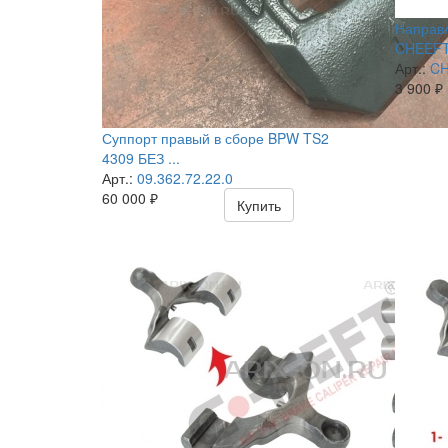
Направ
CHEEFT 
Арт.:
CH
3 900
₽
Суппорт правый в сборе BPW TS2
4309 БЕЗ ...
Арт.:
09.362.72.22.0
60 000
₽
Купить