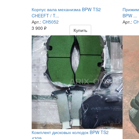
Корпус вала механизма BPW TS2
Прижимн
CHEEFT / T...
BPW ...
Арт.:
CH5052
Арт.:
CH
3 900
₽
Купить
Комплект дисковых колодок BPW TS2
4309...