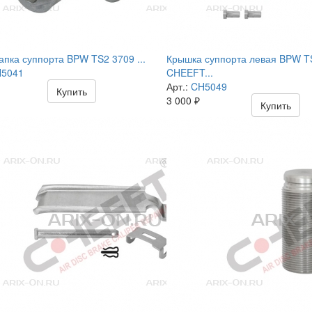
апка суппорта BPW TS2 3709 ...
Крышка суппорта левая BPW T
5041
CHEEFT...
Арт.:
CH5049
Купить
3 000
₽
Купить