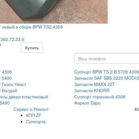
 левый в сборе BPW TS2 4309
.362.72.23.0
₽
Купить
 4308
Cуппорт BPW TS 2 B 3709 4309
 5490
Запчасти SAF SBS 2220 MODU
 Газон Некст
Запчасти MAXX 22T
т Валдай
Запчасти KNORR
ель двери пластиковый
Суппорт тормозной 4308
5490
Фаркоп Евро
Сервис и Ремонт
К
КПП ZF
Суппорта