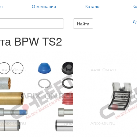
ая
О компании
Каталог
Ко
Д
Найти
рта BPW TS2