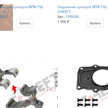
ляющие суппорта BPW TS2
Подшипник суппорта BPW TS2
/ 4...
CHEEFT...
5037
Арт.:
CH5038
1 000
₽
Купить
Купить