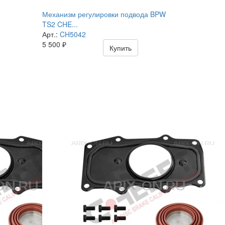
Механизм регулировки подвода BPW
TS2 CHE...
Арт.:
CH5042
5 500
₽
Купить