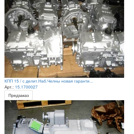
КПП 15 / с делит.Наб.Челны новая гаранти...
Арт.:
15.1700027
Предзаказ