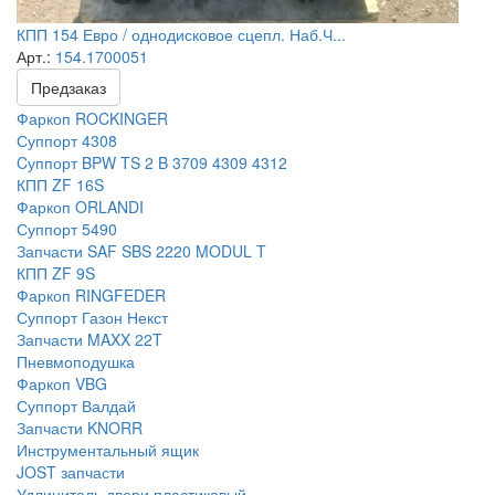
КПП 154 Евро / однодисковое сцепл. Наб.Ч...
Арт.:
154.1700051
Предзаказ
Фаркоп ROCKINGER
Суппорт 4308
Cуппорт BPW TS 2 B 3709 4309 4312
КПП ZF 16S
Фаркоп ORLANDI
Суппорт 5490
Запчасти SAF SBS 2220 MODUL T
КПП ZF 9S
Фаркоп RINGFEDER
Суппорт Газон Некст
Запчасти MAXX 22T
Пневмоподушка
Фаркоп VBG
Суппорт Валдай
Запчасти KNORR
Инструментальный ящик
JOST запчасти
Удлинитель двери пластиковый