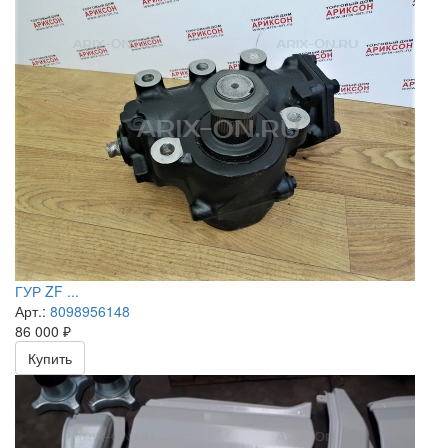
ГУР ZF ...
Арт.:
8098956148
86 000
₽
Купить