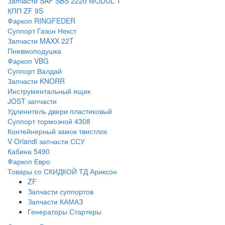
Запчасти SAF SBS 2220 MODUL T
КПП ZF 9S
Фаркоп RINGFEDER
Суппорт Газон Некст
Запчасти MAXX 22T
Пневмоподушка
Фаркоп VBG
Суппорт Валдай
Запчасти KNORR
Инструментальный ящик
JOST запчасти
Удлинитель двери пластиковый
Суппорт тормозной 4308
Контейнерный замок твистлок
V Orlandi запчасти ССУ
Кабина 5490
Фаркоп Евро
Товары со СКИДКОЙ ТД Ариксон
ZF
Запчасти суппортов
Запчасти КАМАЗ
Генераторы Стартеры