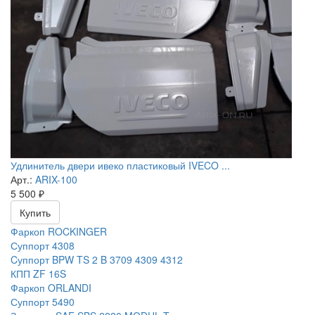
Удлинитель двери ивеко пластиковый IVECO ...
Арт.:
ARIX-100
5 500
₽
Купить
Фаркоп ROCKINGER
Суппорт 4308
Cуппорт BPW TS 2 B 3709 4309 4312
КПП ZF 16S
Фаркоп ORLANDI
Суппорт 5490