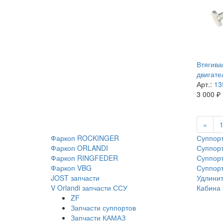
Втягива
двигате
Арт.:
13
3 000
₽
«
Фаркоп ROCKINGER
Суппорт
Фаркоп ORLANDI
Суппорт
Фаркоп RINGFEDER
Суппорт
Фаркоп VBG
Суппор
JOST запчасти
Удлинит
V Orlandi запчасти ССУ
Кабина 
ZF
Запчасти суппортов
Запчасти КАМАЗ