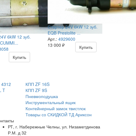
Стартер 24V 6kW 12 зуб.
EQB Prestolite ...
24V 6kW 12 зуб.
Арт.:
4929600
e CUMMI...
13 000
₽
Купить
8058
Купить
 4312
КПП ZF 16S
L T
КПП ZF 9S
Пневмоподушка
Инструментальный ящик
Контейнерный замок твистлок
Товары со СКИДКОЙ ТД Ариксон
онтакты
РТ, г. Набережные Челны, ул. Низаметдинова
Р.М. д 32