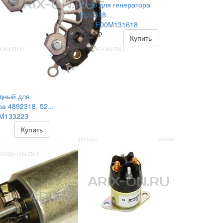
Ротор для генератора
4892318...
Арт.:
F00M131618
3 500
₽
Купить
дный для
а 4892318, 52...
M133223
Купить