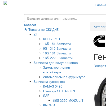
Главн
Каталог
Каталог
Товары по СКИДКЕ
ZF
КПП и РКП
16S 151 Запчасти
9S 1310 Запчасти
Ге
16S 181 Запчасти
16S 2220 Запчасти
Запчасти для полуприцепов
Генера
Замок крепления
контейнера
Автомобильная фурнитура
Запчасти суппортов
КАМАЗ 5490
Суппорт SITRAK C7H
SAF
SBS 2220 MODUL T
KNORR