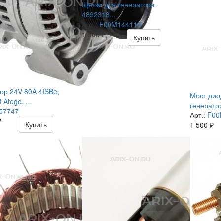
Щетки для генератора
4892318...
Арт.:
F00M144118
1 500
₽
Купить
ор 24V 80A 4ISBe,
Мост дио
Atego, ...
генератор
57747
Арт.:
F00
₽
Купить
1 500
₽