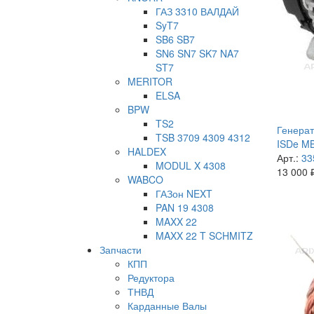
ГАЗ 3310 ВАЛДАЙ
SyT7
SB6 SB7
SN6 SN7 SK7 NA7
ST7
MERITOR
ELSA
BPW
TS2
Генерат
TSB 3709 4309 4312
ISDe MB 
HALDEX
Арт.:
33
MODUL X 4308
13 000
WABCO
ГАЗон NEXT
PAN 19 4308
MAXX 22
MAXX 22 T SCHMITZ
Запчасти
КПП
Редуктора
ТНВД
Карданные Валы