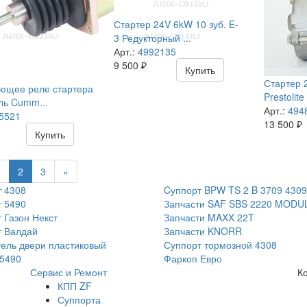
Стартер 24V 6kW 10 зуб. E-
3 Редукторный ...
Арт.:
4992135
9 500
₽
Купить
Стартер 
ющее реле стартера
Prestolit
ль Cumm...
Арт.:
494
5521
13 500
₽
Купить
1
2
3
»
 4308
Cуппорт BPW TS 2 B 3709 4309
 5490
Запчасти SAF SBS 2220 MODU
 Газон Некст
Запчасти MAXX 22T
т Валдай
Запчасти KNORR
ель двери пластиковый
Суппорт тормозной 4308
5490
Фаркоп Евро
Сервис и Ремонт
К
КПП ZF
Суппорта