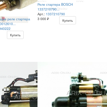
Реле стартера BOSCH
1337210790...
Арт.:
1337210790
3 000
₽
щее реле стартера
Купить
012610...
940222
Купить