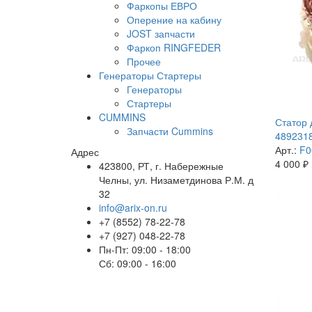
Фаркопы ЕВРО
Оперение на кабину
JOST запчасти
Фаркоп RINGFEDER
Прочее
Генераторы Стартеры
Генераторы
Стартеры
CUMMINS
Статор 
Запчасти Cummins
4892318
Арт.:
F0
Адрес
4 000
₽
423800, РТ, г. Набережные
Челны, ул. Низаметдинова Р.М. д
32
info@arix-on.ru
+7 (8552) 78-22-78
+7 (927) 048-22-78
Пн-Пт: 09:00 - 18:00
Сб: 09:00 - 16:00