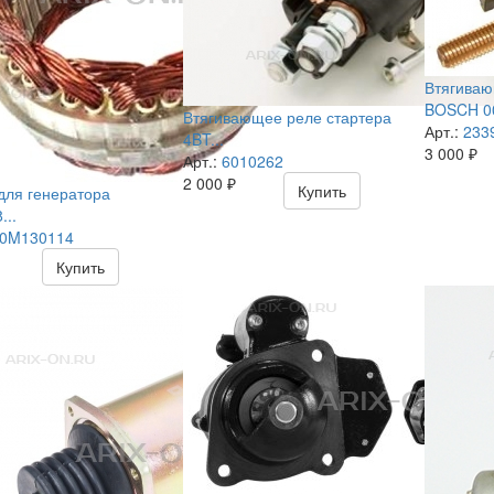
Втягиваю
BOSCH 00
Втягивающее реле стартера
Арт.:
233
4BT...
3 000
₽
Арт.:
6010262
2 000
₽
Купить
для генератора
...
0M130114
Купить