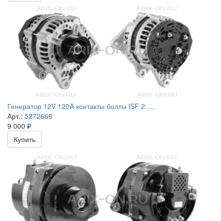
Генератор 12V 120A контакты болты ISF 2. ...
Арт.:
5272666
9 000
₽
Купить