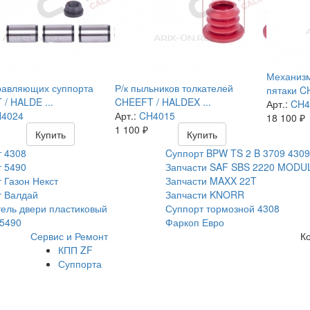
Механизм
равляющих суппорта
Р/к пыльников толкателей
пятаки C
/ HALDE ...
CHEEFT / HALDEX ...
Арт.:
CH4
4024
Арт.:
CH4015
18 100
₽
1 100
₽
Купить
Купить
 4308
Cуппорт BPW TS 2 B 3709 4309
 5490
Запчасти SAF SBS 2220 MODU
 Газон Некст
Запчасти MAXX 22T
т Валдай
Запчасти KNORR
ель двери пластиковый
Суппорт тормозной 4308
5490
Фаркоп Евро
Сервис и Ремонт
К
КПП ZF
Суппорта