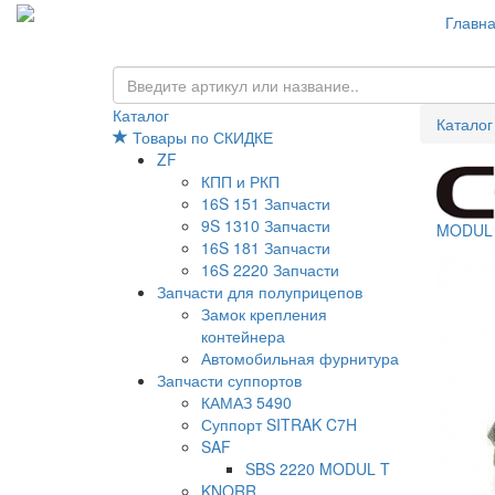
Главн
Каталог
Каталог
Товары по СКИДКЕ
ZF
КПП и РКП
16S 151 Запчасти
9S 1310 Запчасти
MODUL 
16S 181 Запчасти
16S 2220 Запчасти
Запчасти для полуприцепов
Замок крепления
контейнера
Автомобильная фурнитура
Запчасти суппортов
КАМАЗ 5490
Суппорт SITRAK C7H
SAF
SBS 2220 MODUL T
KNORR