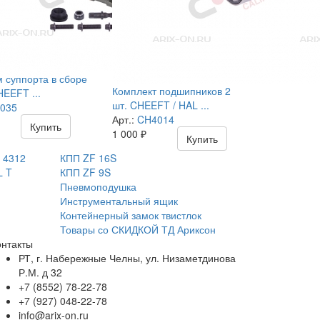
 суппорта в сборе
Комплект подшипников 2
HEEFT ...
шт. CHEEFT / HAL ...
035
Арт.:
CH4014
Купить
1 000
₽
Купить
 4312
КПП ZF 16S
L T
КПП ZF 9S
Пневмоподушка
Инструментальный ящик
Контейнерный замок твистлок
Товары со СКИДКОЙ ТД Ариксон
онтакты
РТ, г. Набережные Челны, ул. Низаметдинова
Р.М. д 32
+7 (8552) 78-22-78
+7 (927) 048-22-78
info@arix-on.ru