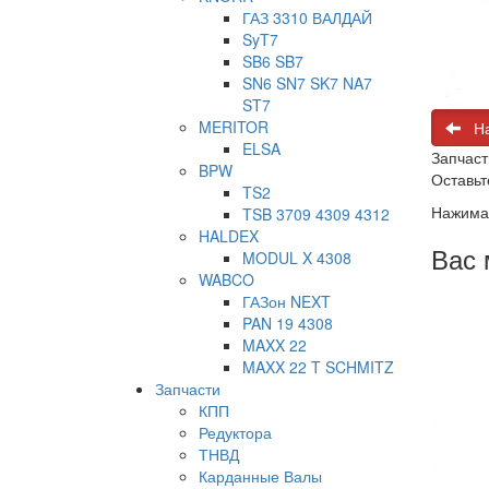
ГАЗ 3310 ВАЛДАЙ
SyT7
SB6 SB7
SN6 SN7 SK7 NA7
ST7
MERITOR
На
ELSA
Запчаст
BPW
Оставьт
TS2
Нажимая
TSB 3709 4309 4312
HALDEX
Вас 
MODUL X 4308
WABCO
ГАЗон NEXT
PAN 19 4308
MAXX 22
MAXX 22 T SCHMITZ
Запчасти
КПП
Редуктора
ТНВД
Карданные Валы