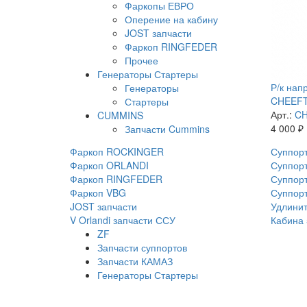
Фаркопы ЕВРО
Оперение на кабину
JOST запчасти
Фаркоп RINGFEDER
Прочее
Генераторы Стартеры
Р/к нап
Генераторы
CHEEFT 
Стартеры
Арт.:
CH
CUMMINS
4 000
₽
Запчасти Cummins
Фаркоп ROCKINGER
Суппорт
Фаркоп ORLANDI
Суппорт
Фаркоп RINGFEDER
Суппорт
Фаркоп VBG
Суппор
JOST запчасти
Удлинит
V Orlandi запчасти ССУ
Кабина 
ZF
Запчасти суппортов
Запчасти КАМАЗ
Генераторы Стартеры