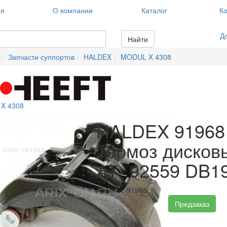
ая
О компании
Каталог
Ко
Д
Найти
Запчасти суппортов
HALDEX
MODUL X 4308
X 4308
HALDEX 91968
Тормоз дисков
АТ- 92559 DB1
Артикул: 91968
Предзаказ