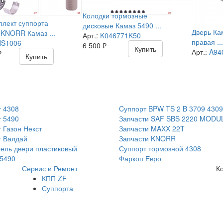
Колодки тормозные
лект суппорта
дисковые Камаз 5490 ...
Дверь Ка
KNORR Камаз ...
Арт.:
K046771K50
правая ..
S1006
6 500
₽
Купить
Арт.:
A94
₽
Купить
 4308
Cуппорт BPW TS 2 B 3709 4309
 5490
Запчасти SAF SBS 2220 MODU
 Газон Некст
Запчасти MAXX 22T
т Валдай
Запчасти KNORR
ель двери пластиковый
Суппорт тормозной 4308
5490
Фаркоп Евро
Сервис и Ремонт
К
КПП ZF
Суппорта