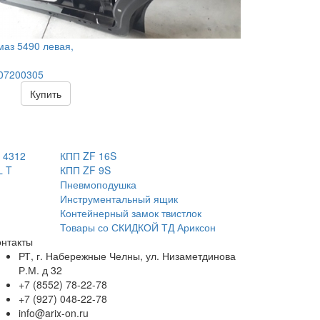
маз 5490 левая,
.
07200305
Купить
 4312
КПП ZF 16S
L T
КПП ZF 9S
Пневмоподушка
Инструментальный ящик
Контейнерный замок твистлок
Товары со СКИДКОЙ ТД Ариксон
онтакты
РТ, г. Набережные Челны, ул. Низаметдинова
Р.М. д 32
+7 (8552) 78-22-78
+7 (927) 048-22-78
info@arix-on.ru