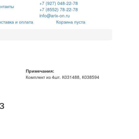
+7 (927) 048-22-78
нтакты
+7 (8552) 78-22-78
info@arix-on.ru
оставка и оплата
Корзина пуста
Примечания:
Комплект из 4шт. К031488, К038594
з