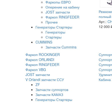
Фаркопы ЕВРО
Оперение на кабину
Ремкомп
JOST запчасти
полный 
Фаркоп RINGFEDER
Арт.:
CH
Прочее
12 000
Генераторы Стартеры
Генераторы
Стартеры
CUMMINS
Запчасти Cummins
Фаркоп ROCKINGER
Суппорт
Фаркоп ORLANDI
Суппорт
Фаркоп RINGFEDER
Суппорт
Фаркоп VBG
Суппор
JOST запчасти
Удлинит
V Orlandi запчасти ССУ
Кабина 
ZF
Запчасти суппортов
Запчасти КАМАЗ
Генераторы Стартеры