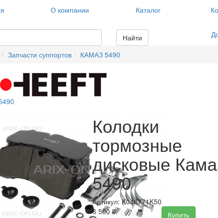
ая
О компании
Каталог
Ко
Д
Найти
Запчасти суппортов
КАМАЗ 5490
5490
Колодки
тормозные
дисковые Кама
5490
Артикул: K046771K50
6 500
₽
Купить