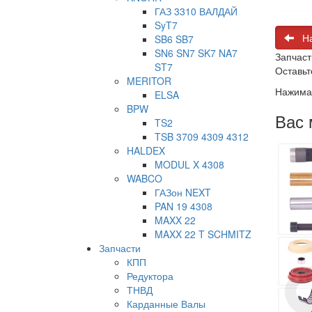
ГАЗ 3310 ВАЛДАЙ
SyT7
На
SB6 SB7
SN6 SN7 SK7 NA7
Запчаст
ST7
Оставьт
MERITOR
Нажимая
ELSA
BPW
Вас 
TS2
TSB 3709 4309 4312
HALDEX
MODUL X 4308
WABCO
ГАЗон NEXT
PAN 19 4308
MAXX 22
MAXX 22 T SCHMITZ
Запчасти
КПП
Редуктора
ТНВД
Карданные Валы